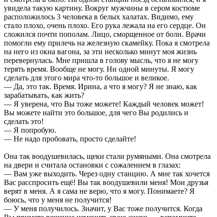
увидела такую картину. Вокруг мужчины в сером костюме
расположилось 3 человека в белых халатах. Видимо, ему
стало плохо, очень плохо. Его рука лежала на его сердце. Он
сложился почти пополам. Лицо, сморщенное от боли. Врачи
помогли ему прилечь на железную скамейку. Пока я смотрела
на него из окна вагона, за эти несколько минут моя жизнь
перевернулась. Мне пришла в голову мысль, что я не могу
терять время. Вообще не могу. Ни одной минуты. Я могу
сделать для этого мира что-то большое и великое.
— Да, это так. Время. Ирина, а что я могу? Я не знаю, как
зарабатывать, как жить?
— Я уверена, что Вы тоже можете! Каждый человек может!
Вы можете найти это большое, для чего Вы родились и
сделать это!
— Я попробую.
— Не надо пробовать, просто сделайте!
Она так воодушевилась, щеки стали румяными. Она смотрела
на двери и считала остановки с сожалением в глазах:
— Вам уже выходить. Через одну станцию. А мне так хочется
Вас расспросить ещё! Вы так воодушевили меня! Мои друзья
верят в меня. А я сама не верю, что я могу. Понимаете? Я
боюсь, что у меня не получится!
— У меня получилось. Значит, у Вас тоже получится. Когда