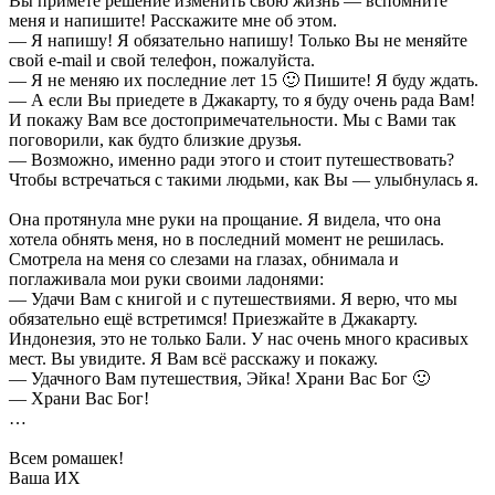
Вы примете решение изменить свою жизнь — вспомните
меня и напишите! Расскажите мне об этом.
— Я напишу! Я обязательно напишу! Только Вы не меняйте
свой e-mail и свой телефон, пожалуйста.
— Я не меняю их последние лет 15 🙂 Пишите! Я буду ждать.
— А если Вы приедете в Джакарту, то я буду очень рада Вам!
И покажу Вам все достопримечательности. Мы с Вами так
поговорили, как будто близкие друзья.
— Возможно, именно ради этого и стоит путешествовать?
Чтобы встречаться с такими людьми, как Вы — улыбнулась я.
Она протянула мне руки на прощание. Я видела, что она
хотела обнять меня, но в последний момент не решилась.
Смотрела на меня со слезами на глазах, обнимала и
поглаживала мои руки своими ладонями:
— Удачи Вам с книгой и с путешествиями. Я верю, что мы
обязательно ещё встретимся! Приезжайте в Джакарту.
Индонезия, это не только Бали. У нас очень много красивых
мест. Вы увидите. Я Вам всё расскажу и покажу.
— Удачного Вам путешествия, Эйка! Храни Вас Бог 🙂
— Храни Вас Бог!
…
Всем ромашек!
Ваша ИХ