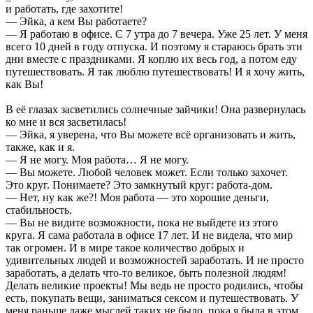
и работать, где захотите!
— Эйка, а кем Вы работаете?
— Я работаю в офисе. С 7 утра до 7 вечера. Уже 25 лет. У меня
всего 10 дней в году отпуска. И поэтому я стараюсь брать эти
дни вместе с праздниками. Я коплю их весь год, а потом еду
путешествовать. Я так люблю путешествовать! И я хочу жить,
как Вы!
В её глазах засветились солнечные зайчики! Она развернулась
ко мне и вся засветилась!
— Эйка, я уверена, что Вы можете всё организовать и жить,
также, как и я.
— Я не могу. Моя работа… Я не могу.
— Вы можете. Любой человек может. Если только захочет.
Это круг. Понимаете? Это замкнутый круг: работа-дом.
— Нет, ну как же?! Моя работа — это хорошие деньги,
стабильность.
— Вы не видите возможности, пока не выйдете из этого
круга. Я сама работала в офисе 17 лет. И не видела, что мир
так огромен. И в мире такое количество добрых и
удивительных людей и возможностей заработать. И не просто
заработать, а делать что-то великое, быть полезной людям!
Делать великие проекты! Мы ведь не просто родились, чтобы
есть, покупать вещи, заниматься сексом и путешествовать. У
меня раньше даже мыслей таких не было, пока я была в этом