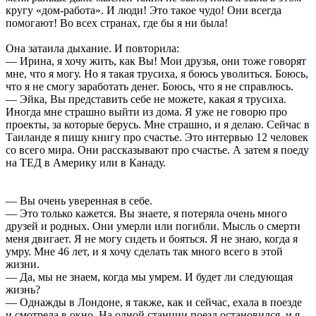
кругу «дом-работа». И люди! Это такое чудо! Они всегда
помогают! Во всех странах, где бы я ни была!
Она затаила дыхание. И повторила:
— Ирина, я хочу жить, как Вы! Мои друзья, они тоже говорят
мне, что я могу. Но я такая трусиха, я боюсь уволиться. Боюсь,
что я не смогу заработать денег. Боюсь, что я не справлюсь.
— Эйка, Вы представить себе не можете, какая я трусиха.
Иногда мне страшно выйти из дома. Я уже не говорю про
проекты, за которые берусь. Мне страшно, и я делаю. Сейчас в
Таиланде я пишу книгу про счастье. Это интервью 12 человек
со всего мира. Они рассказывают про счастье. А затем я поеду
на ТЕД в Америку или в Канаду.
— Вы очень уверенная в себе.
— Это только кажется. Вы знаете, я потеряла очень много
друзей и родных. Они умерли или погибли. Мысль о смерти
меня двигает. Я не могу сидеть и бояться. Я не знаю, когда я
умру. Мне 46 лет, и я хочу сделать так много всего в этой
жизни.
— Да, мы не знаем, когда мы умрем. И будет ли следующая
жизнь?
— Однажды в Лондоне, я также, как и сейчас, ехала в поезде
и смотрела в окно. На одной станции поезд остановился, и я