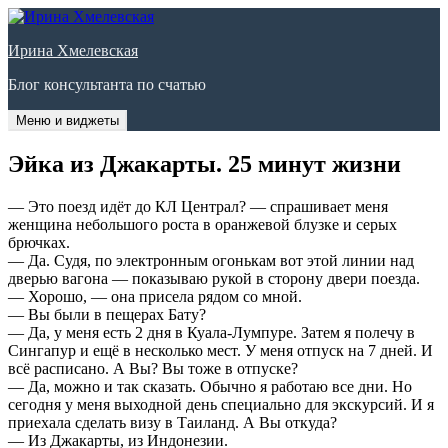
Перейти
к
Ирина Хмелевская
содержимому
Блог консультанта по счатью
Меню и виджеты
Эйка из Джакарты. 25 минут жизни
— Это поезд идёт до КЛ Централ? — спрашивает меня
женщина небольшого роста в оранжевой блузке и серых
брючках.
— Да. Судя, по электронным огонькам вот этой линии над
дверью вагона — показываю рукой в сторону двери поезда.
— Хорошо, — она присела рядом со мной.
— Вы были в пещерах Бату?
— Да, у меня есть 2 дня в Куала-Лумпуре. Затем я полечу в
Сингапур и ещё в несколько мест. У меня отпуск на 7 дней. И
всё расписано. А Вы? Вы тоже в отпуске?
— Да, можно и так сказать. Обычно я работаю все дни. Но
сегодня у меня выходной день специально для экскурсий. И я
приехала сделать визу в Таиланд. А Вы откуда?
— Из Джакарты, из Индонезии.