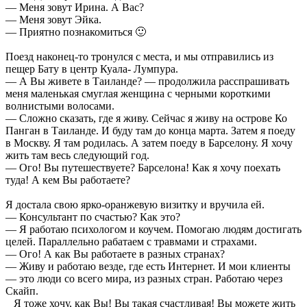
— Меня зовут Ирина. А Вас?
— Меня зовут Эйка.
— Приятно познакомиться 🙂
Поезд наконец-то тронулся с места, и мы отправились из
пещер Бату в центр Куала- Лумпура.
— А Вы живете в Таиланде? — продолжила расспрашивать
меня маленькая смуглая женщина с черными короткими
волнистыми волосами.
— Сложно сказать, где я живу. Сейчас я живу на острове Ко
Панган в Таиланде. И буду там до конца марта. Затем я поеду
в Москву. Я там родилась. А затем поеду в Барселону. Я хочу
жить там весь следующий год.
— Ого! Вы путешествуете? Барселона! Как я хочу поехать
туда! А кем Вы работаете?
Я достала свою ярко-оранжевую визитку и вручила ей.
— Консультант по счастью? Как это?
— Я работаю психологом и коучем. Помогаю людям достигать
целей. Параллельно рабатаем с травмами и страхами.
— Ого! А как Вы работаете в разных странах?
— Живу и работаю везде, где есть Интернет. И мои клиенты
— это люди со всего мира, из разных стран. Работаю через
Скайп.
_ Я тоже хочу, как Вы! Вы такая счастливая! Вы можете жить