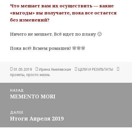
Что мешает вам их осуществить — какие
«выгоды» вы получаете, пока все остается
без изменений?
Ничего не мешает. Всё идет по плану 🙂
Пока всё! Всмем ромашек! 🌸🌸🌸
Опубликовано
Автор
Рубрики
Метки
01.05.2019
Ирина Хмелевская
ЦЕЛИ И РЕЗУЛЬТАТЫ
проекты
,
просто жизнь
Навигация
НАЗАД
по
MEMENTO MORI
Предыдущая
записям
запись:
ДАЛЕЕ
Итоги Апреля 2019
Следующая
запись: